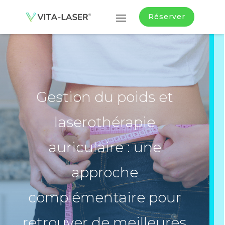
Réserver
Gestion du poids et
laserothérapie
auriculaire : une
approche
complémentaire pour
retrouver de meilleures